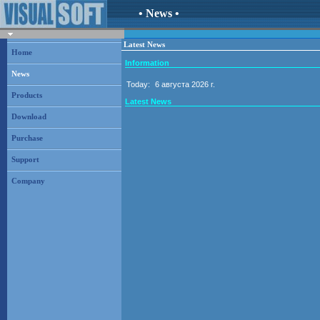
• News •
Latest News
Home
Information
News
Today:
6 августа 2026 г.
Products
Latest News
Download
Purchase
Support
Company